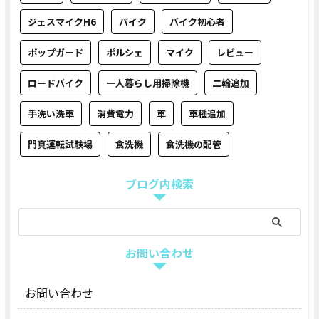
ジェスマイクH6
バイク
バイク初心者
ポップガード
ポルシェ
マイク
レビュー
ロードバイク
一人暮らし用掃除機
二輪追加
手洗い洗車
消費電力
車
車種追加
門真運転試験場
食洗機
食洗機の配管
ブログ内検索
お問い合わせ
お問い合わせ