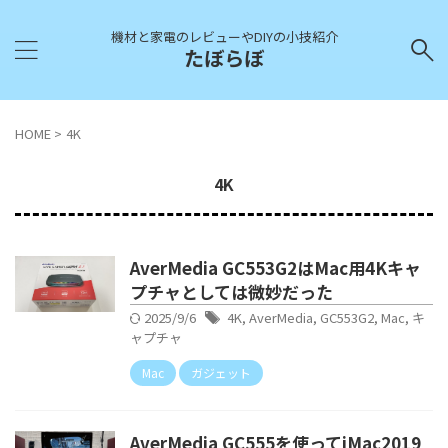
機材と家電のレビューやDIYの小技紹介
たぼらぼ
HOME
>
4K
4K
AverMedia GC553G2はMac用4Kキャ
プチャとしては微妙だった
2025/9/6
4K
,
AverMedia
,
GC553G2
,
Mac
,
キ
ャプチャ
Mac
ガジェット
AverMedia GC555を使ってiMac2019