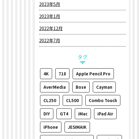
2023年5月
2023年1月
2022年12月
2022年7月
タグ
4K
718
Apple Pencil Pro
AverMedia
Bose
Cayman
CL250
CL500
Combo Touch
DIY
GT4
iMac
iPad Air
iPhone
JESIMAIK