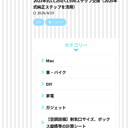
2023年式CL250/CL500ステップ交換（2025年
式純正ステップを流用）
2026/4/19
DIY
車・バイク
カテゴリー
Mac
車・バイク
DIY
家電
ガジェット
【空調設備】制気口サイズ、ボック
ス面積等の計算シート