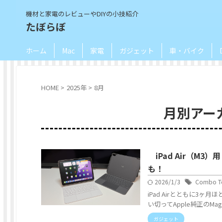
機材と家電のレビューやDIYの小技紹介
たぼらぼ
ホーム
Mac
家電
ガジェット
車・バイク
HOME
>
2025年
>
8月
月別アーカ
iPad Air（M3）用
も！
2026/1/3
Combo T
iPad Airとともに3ヶ
い切ってApple純正のMagi
ガジェット