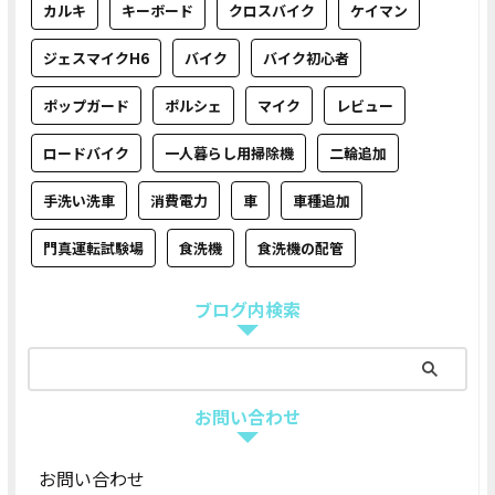
カルキ
キーボード
クロスバイク
ケイマン
ジェスマイクH6
バイク
バイク初心者
ポップガード
ポルシェ
マイク
レビュー
ロードバイク
一人暮らし用掃除機
二輪追加
手洗い洗車
消費電力
車
車種追加
門真運転試験場
食洗機
食洗機の配管
ブログ内検索
お問い合わせ
お問い合わせ