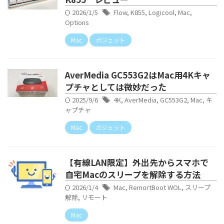
2026/1/5
Flow
,
K855
,
Logicool
,
Mac
,
Options
Mac
ガジェット
AverMedia GC553G2はMac用4Kキャ
プチャとしては微妙だった
2025/9/6
4K
,
AverMedia
,
GC553G2
,
Mac
,
キ
ャプチャ
Mac
ガジェット
【有線LAN限定】外出先からスマホで
自宅Macのスリープを解除する方法
2026/1/4
Mac
,
RemortBoot WOL
,
スリープ
解除
,
リモート
Mac