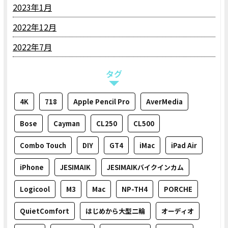
2023年1月
2022年12月
2022年7月
タグ
4K
718
Apple Pencil Pro
AverMedia
Bose
Cayman
CL250
CL500
Combo Touch
DIY
GT4
iMac
iPad Air
iPhone
JESIMAIK
JESIMAIKバイクインカム
Logicool
M3
Mac
NP-TH4
PORCHE
QuietComfort
はじめから大型二輪
オーディオ