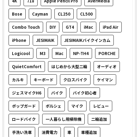
4K
718
Apple Pencil Pro
AverMedia
Bose
Cayman
CL250
CL500
Combo Touch
DIY
GT4
iMac
iPad Air
iPhone
JESIMAIK
JESIMAIKバイクインカム
Logicool
M3
Mac
NP-TH4
PORCHE
QuietComfort
はじめから大型二輪
オーディオ
カルキ
キーボード
クロスバイク
ケイマン
ジェスマイクH6
バイク
バイク初心者
ポップガード
ポルシェ
マイク
レビュー
ロードバイク
一人暮らし用掃除機
二輪追加
手洗い洗車
消費電力
車
車種追加