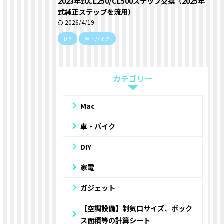
2023年式CL250/CL500ステップ交換（2025年
式純正ステップを流用）
2026/4/19
DIY
車・バイク
カテゴリー
Mac
車・バイク
DIY
家電
ガジェット
【空調設備】制気口サイズ、ボック
ス面積等の計算シート