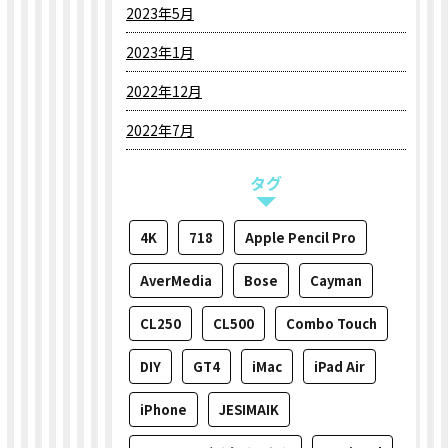
2023年5月
2023年1月
2022年12月
2022年7月
タグ
4K
718
Apple Pencil Pro
AverMedia
Bose
Cayman
CL250
CL500
Combo Touch
DIY
GT4
iMac
iPad Air
iPhone
JESIMAIK