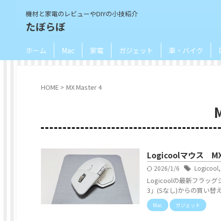
機材と家電のレビューやDIYの小技紹介
たぼらぼ
ホーム
Mac
家電
ガジェット
車・バイク
HOME
>
MX Master 4
Logicoolマウス M
2026/1/6
Logicool
Logicoolの最新フラッグ
3」(Sなし)からの買い替えレ
Mac
ガジェット