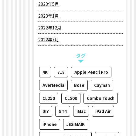
2023年5月
2023年1月
2022年12月
2022年7月
タグ
4K
718
Apple Pencil Pro
AverMedia
Bose
Cayman
CL250
CL500
Combo Touch
DIY
GT4
iMac
iPad Air
iPhone
JESIMAIK