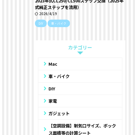
2023年式CL250/CL500ステップ交換（2025年
式純正ステップを流用）
2026/4/19
DIY
車・バイク
カテゴリー
Mac
車・バイク
DIY
家電
ガジェット
【空調設備】制気口サイズ、ボック
ス面積等の計算シート