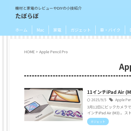
機材と家電のレビューやDIYの小技紹介
たぼらぼ
ホーム
Mac
家電
ガジェット
車・バイク
HOME
>
Apple Pencil Pro
App
11インチiPad Ai
2025/9/5
Apple Pen
3月12日にビックカメラで1
インチiPad Air (M3)
ガジェット