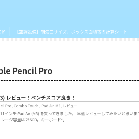
DIY
【空調設備】制気口サイズ、ボックス面積等の計算シート
le Pencil Pro
r (M3) レビュー！ベンチスコア良き！
cil Pro
,
Combo Touch
,
iPad Air
,
M3
,
レビュー
1インチiPad Air (M3) を買ってきました。 早速レビューしてみたいと思います
 。ストレージ容量は256GB。キーボード付 ...