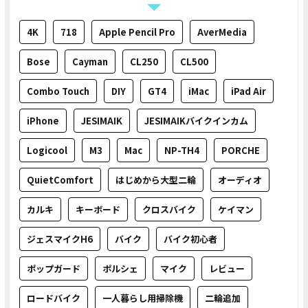
4K
718
Apple Pencil Pro
AverMedia
Bose
Cayman
CL250
CL500
Combo Touch
DIY
GT4
iMac
iPad Air
iPhone
JESIMAIK
JESIMAIKバイクインカム
Logicool
M3
Mac
NP-TH4
PORCHE
QuietComfort
はじめから大型二輪
オーディオ
カルキ
キーボード
クロスバイク
ケイマン
ジェスマイクH6
バイク
バイク初心者
ポップガード
ポルシェ
マイク
レビュー
ロードバイク
一人暮らし用掃除機
二輪追加